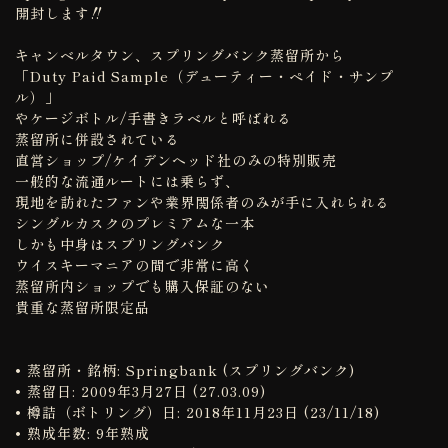
開封します‼️
キャンベルタウン、スプリングバンク蒸留所から
「Duty Paid Sample（デューティー・ペイド・サンプ
ル）」
やケージボトル/手書きラベルと呼ばれる
蒸留所に併設されている
直営ショップ/ケイデンヘッド社のみの特別販売
一般的な流通ルートには乗らず、
現地を訪れたファンや業界関係者のみが手に入れられる
シングルカスクのプレミアムな一本
しかも中身はスプリングバンク
ウイスキーマニアの間で非常に高く
蒸留所内ショップでも購入保証のない
貴重な蒸留所限定品
• 蒸留所・銘柄: Springbank (スプリングバンク)
• 蒸留日: 2009年3月27日 (27.03.09)
• 樽詰（ボトリング）日: 2018年11月23日 (23/11/18)
• 熟成年数: 9年熟成