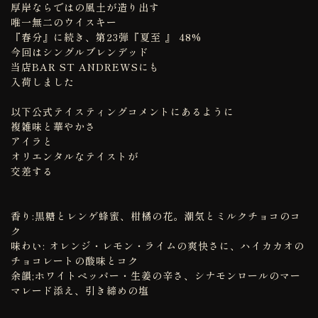
厚岸ならではの風土が造り出す
唯一無二のウイスキー
『春分』に続き、第23弾『夏至 』 48%
今回はシングルブレンデッド
当店BAR ST ANDREWSにも
入荷しました
以下公式テイスティングコメントにあるように
複雑味と華やかさ
アイラと
オリエンタルなテイストが
交差する
香り:黒糖とレンゲ蜂蜜、柑橘の花。潮気とミルクチョコのコ
ク
味わい: オレンジ・レモン・ライムの爽快さに、ハイカカオの
チョコレートの酸味とコク
余韻;ホワイトペッパー・生姜の辛さ、シナモンロールのマー
マレード添え、引き締めの塩